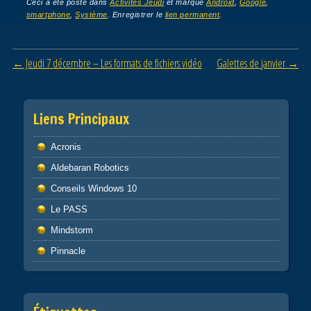
Ceci a été posté dans
Activités Jeudi
et marqué
Android
,
Google
,
smartphone
,
Système
. Enregistrer le
lien permanent
.
Post navigation
←
Jeudi 7 décembre – Les formats de fichiers vidéo
Galettes de janvier
→
Liens Principaux
Acronis
Aldebaran Robotics
Conseils Windows 10
Le PASS
Mindstorm
Pinnacle