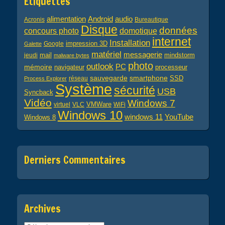
Étiquettes
alimentation
audio
Android
Acronis
Bureautique
Disque
données
concours photo
domotique
internet
Installation
impression 3D
Google
Galette
matériel
messagerie
mail
jeudi
mindstorm
malware bytes
photo
outlook
PC
mémoire
navigateur
processeur
sauvegarde
smartphone
réseau
SSD
Process Explorer
Système
sécurité
USB
Syncback
Vidéo
Windows 7
virtuel
VLC
VMWare
WiFi
Windows 10
windows 11
YouTube
Windows 8
Derniers Commentaires
Archives