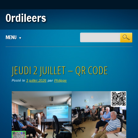
Ordileers
Main menu
Skip
MENU
to
content
JEUDI 2 JUILLET – QR CODE
Posté le
3 juillet 2026
par
Philippe