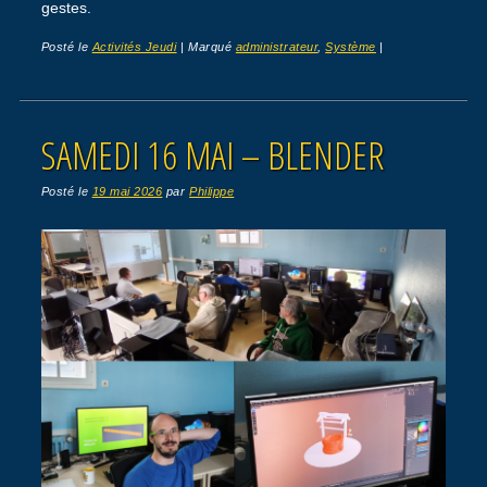
gestes.
Posté le
Activités Jeudi
|
Marqué
administrateur
,
Système
|
SAMEDI 16 MAI – BLENDER
Posté le
19 mai 2026
par
Philippe