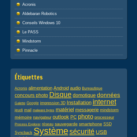
Acronis
Aldebaran Robotics
Conseils Windows 10
Le PASS
Mindstorm
Pinnacle
Étiquettes
alimentation
audio
Android
Acronis
Bureautique
Disque
données
concours photo
domotique
internet
Installation
impression 3D
Google
Galette
matériel
messagerie
mail
jeudi
mindstorm
malware bytes
photo
outlook
PC
mémoire
navigateur
processeur
sauvegarde
smartphone
réseau
SSD
Process Explorer
Système
sécurité
USB
Syncback