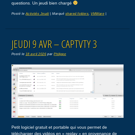
questions. Un jeudi bien chargé
Posté le
Activités Jeudi
|
Marqué
shared folders
,
VMWare
|
JEUDI 9 AVR – CAPTVTY 3
Posté le
18 avril 2026
par
Philippe
Petit logiciel gratuit et portable qui vous permet de
télécharger des vidéos en « replay » en provenance de