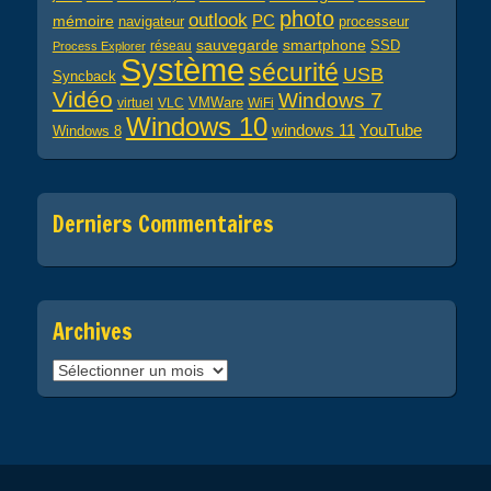
photo
outlook
PC
mémoire
navigateur
processeur
sauvegarde
smartphone
réseau
SSD
Process Explorer
Système
sécurité
USB
Syncback
Vidéo
Windows 7
virtuel
VLC
VMWare
WiFi
Windows 10
windows 11
YouTube
Windows 8
Derniers Commentaires
Archives
Archives