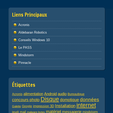
Liens Principaux
Acronis
Aldebaran Robotics
Conseils Windows 10
Le PASS
Mindstorm
Pinnacle
Étiquettes
alimentation
audio
Android
Acronis
Bureautique
Disque
données
concours photo
domotique
internet
Installation
impression 3D
Google
Galette
matériel
messagerie
mail
jeudi
mindstorm
malware bytes