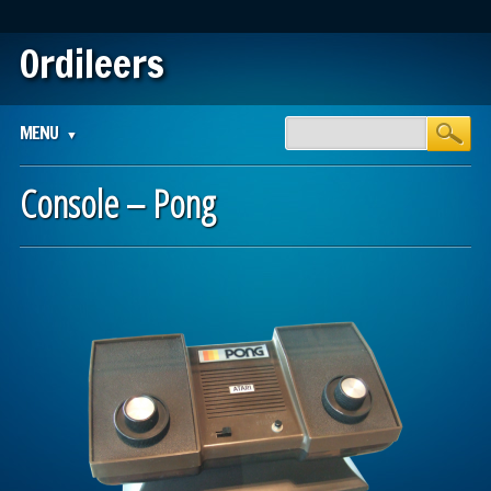
Ordileers
Main menu
Skip
MENU
to
content
Console – Pong