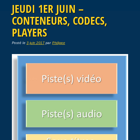
JEUDI 1ER JUIN –
CONTENEURS, CODECS,
PLAYERS
Posté le
3 juin 2017
par
Philippe