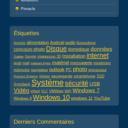
Mindstorm
Pinnacle
Étiquettes
alimentation
audio
Android
Acronis
Bureautique
Disque
données
concours photo
domotique
internet
Installation
impression 3D
Google
Galette
matériel
messagerie
mail
jeudi
mindstorm
malware bytes
photo
outlook
PC
mémoire
navigateur
processeur
sauvegarde
smartphone
réseau
SSD
Process Explorer
Système
sécurité
USB
Syncback
Vidéo
Windows 7
virtuel
VLC
VMWare
WiFi
Windows 10
windows 11
YouTube
Windows 8
Derniers Commentaires