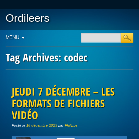
Ordileers
Main menu
Skip
MENU
to
content
Tag Archives:
codec
Post navigation
JEUDI 7 DÉCEMBRE – LES
FORMATS DE FICHIERS
VIDÉO
Posté le
16 décembre 2023
par
Philippe