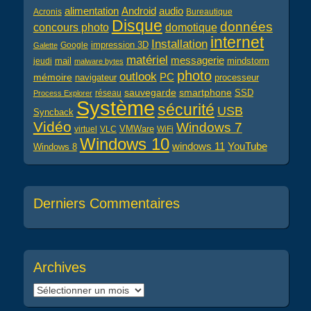
alimentation
audio
Android
Acronis
Bureautique
Disque
données
concours photo
domotique
internet
Installation
impression 3D
Google
Galette
matériel
messagerie
mail
jeudi
mindstorm
malware bytes
photo
outlook
PC
mémoire
navigateur
processeur
sauvegarde
smartphone
réseau
SSD
Process Explorer
Système
sécurité
USB
Syncback
Vidéo
Windows 7
virtuel
VLC
VMWare
WiFi
Windows 10
windows 11
YouTube
Windows 8
Derniers Commentaires
Archives
Archives