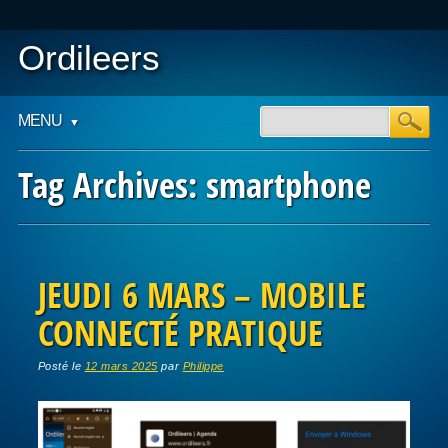
Ordileers
Main menu
Skip
MENU
to
content
Tag Archives:
smartphone
Post navigation
JEUDI 6 MARS – MOBILE
CONNECTÉ PRATIQUE
Posté le
12 mars 2025
par
Philippe