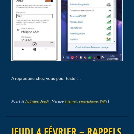
A reproduire chez vous pour tester…
Posté le
Activités Jeudi
|
Marqué
internet
,
smartphone
,
WiFi
|
JEUDI 4 FÉVRIER – RAPPELS