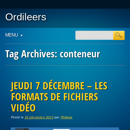
Ordileers
Main menu
Skip
MENU
to
content
Tag Archives:
conteneur
Post navigation
JEUDI 7 DÉCEMBRE – LES
FORMATS DE FICHIERS
VIDÉO
Posté le
16 décembre 2023
par
Philippe