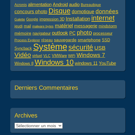
alimentation
audio
Android
Acronis
Bureautique
Disque
données
concours photo
domotique
internet
Installation
impression 3D
Google
Galette
matériel
messagerie
mail
jeudi
mindstorm
malware bytes
photo
outlook
PC
mémoire
navigateur
processeur
sauvegarde
smartphone
réseau
SSD
Process Explorer
Système
sécurité
USB
Syncback
Vidéo
Windows 7
virtuel
VLC
VMWare
WiFi
Windows 10
windows 11
YouTube
Windows 8
Derniers Commentaires
Archives
Archives