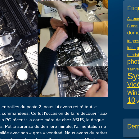
Étiq
Acroni
Bureau
domo
impre
m
jeudi
minds
pho
sauve
Sy
Vid
Win
10
w
entrailles du poste 2, nous lui avons retiré tout le
es commandées. Ce fut l’occasion de faire découvrir aux
n PC récent : la carte mère de chez ASUS, le disque
Der
es. Petite surprise de dernière minute, l’alimentation ne
stallée avec son « gros » ventirad. Nous avons du retirer