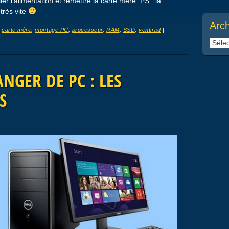
er l’alimentation et remettre la carte mère. PS : la
très vite
Arc
é
carte mère
,
montage PC
,
processeur
,
RAM
,
SSD
,
ventirad
|
Archi
ANGER DE PC : LES
S