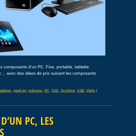
s composants d’un PC. Fixe, portable, tablette.
tc… avec des idées de prix suivant les composants
allation
,
matériel
,
mémoire
,
PC
,
SSD
,
Système
,
USB
,
Vidéo
|
 D’UN PC, LES
S