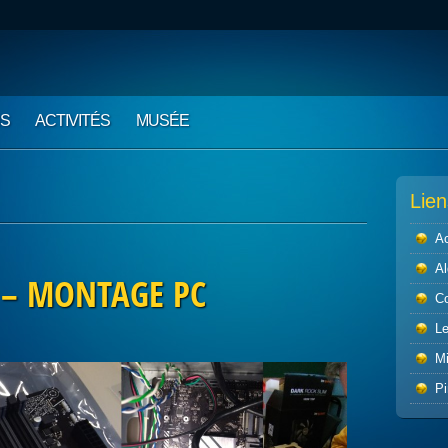
NS
ACTIVITÉS
MUSÉE
Lien
Ac
Al
 – MONTAGE PC
C
L
M
Pi