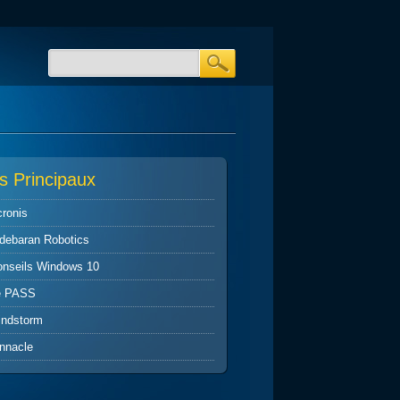
s Principaux
ronis
debaran Robotics
onseils Windows 10
e PASS
indstorm
nnacle