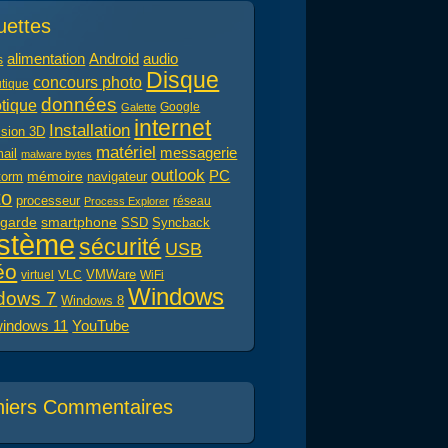
uettes
alimentation
audio
Android
s
Disque
concours photo
tique
données
tique
Google
Galette
internet
Installation
ssion 3D
matériel
messagerie
ail
malware bytes
outlook
PC
mémoire
navigateur
torm
to
processeur
réseau
Process Explorer
garde
smartphone
Syncback
SSD
stème
sécurité
USB
éo
virtuel
VLC
VMWare
WiFi
Windows
dows 7
Windows 8
indows 11
YouTube
niers Commentaires