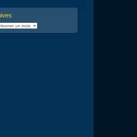
hives
ves