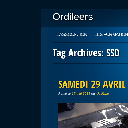
Ordileers
Main menu
Skip
L’ASSOCIATION
LES FORMATIO
to
content
Tag Archives:
SSD
Post navigation
SAMEDI 29 AVRIL
Posté le
17 mai 2023
par
Philippe