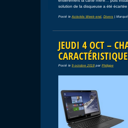
entièrement la carte mère… puis install
solution de la disqueuse a été écartée 
Posté le
Activités Week-end
,
Divers
|
Marqu
JEUDI 4 OCT – CH
CARACTÉRISTIQUE
Posté le
9 octobre 2018
par
Philippe