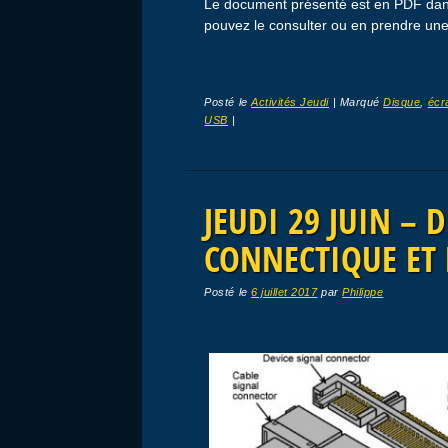
Le document présenté est en PDF dans
pouvez le consulter ou en prendre une
Posté le
Activités Jeudi
|
Marqué
Disque
,
écr
USB
|
JEUDI 29 JUIN – 
CONNECTIQUE ET 
Posté le
6 juillet 2017
par
Philippe