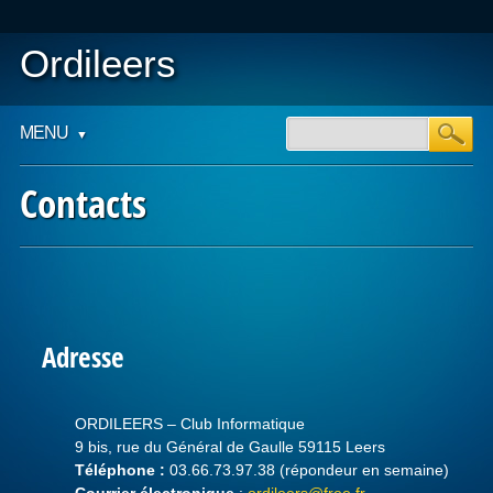
Ordileers
Main menu
Skip
MENU
to
content
Contacts
Adresse
ORDILEERS – Club Informatique
9 bis, rue du Général de Gaulle 59115 Leers
Téléphone :
03.66.73.97.38 (répondeur en semaine)