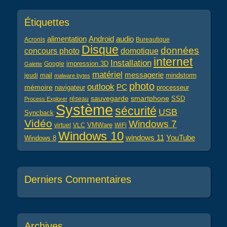
Étiquettes
alimentation
audio
Android
Acronis
Bureautique
Disque
données
concours photo
domotique
internet
Installation
impression 3D
Google
Galette
matériel
messagerie
mail
jeudi
mindstorm
malware bytes
photo
outlook
PC
mémoire
navigateur
processeur
sauvegarde
smartphone
réseau
SSD
Process Explorer
Système
sécurité
USB
Syncback
Vidéo
Windows 7
virtuel
VLC
VMWare
WiFi
Windows 10
windows 11
YouTube
Windows 8
Derniers Commentaires
Archives