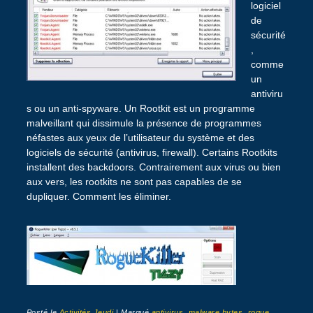
logiciel
de
sécurité
,
comme
un
antiviru
s ou un anti-spyware. Un Rootkit est un programme
malveillant qui dissimule la présence de programmes
néfastes aux yeux de l’utilisateur du système et des
logiciels de sécurité (antivirus, firewall). Certains Rootkits
installent des backdoors. Contrairement aux virus ou bien
aux vers, les rootkits ne sont pas capables de se
dupliquer. Comment les éliminer.
Posté le
Activités Jeudi
|
Marqué
antivirus
,
malware bytes
,
rogue
,