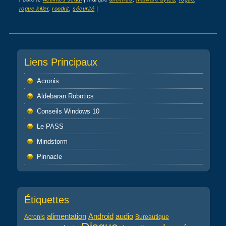
rogue killer
,
rootkit
,
sécurité
|
Post navigation
Liens Principaux
Acronis
Aldebaran Robotics
Conseils Windows 10
Le PASS
Mindstorm
Pinnacle
Étiquettes
alimentation
audio
Android
Acronis
Bureautique