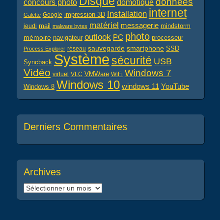
Disque
données
concours photo
domotique
internet
Installation
impression 3D
Google
Galette
matériel
messagerie
mail
jeudi
mindstorm
malware bytes
photo
outlook
PC
mémoire
navigateur
processeur
sauvegarde
smartphone
réseau
SSD
Process Explorer
Système
sécurité
USB
Syncback
Vidéo
Windows 7
virtuel
VLC
VMWare
WiFi
Windows 10
windows 11
YouTube
Windows 8
Derniers Commentaires
Archives
Archives