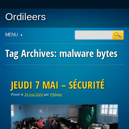
Ordileers
Main menu
Skip
MENU
to
content
Tag Archives:
malware bytes
Post navigation
JEUDI 7 MAI – SÉCURITÉ
Posté le
14 mai 2026
par
Philippe