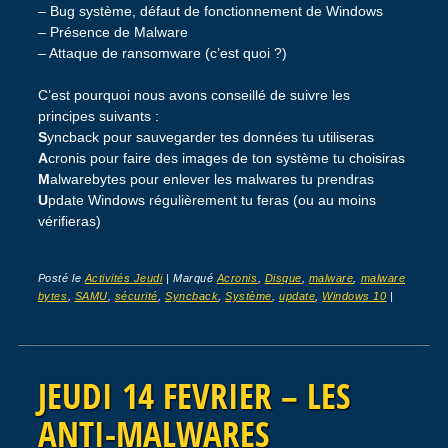
– Bug système, défaut de fonctionnement de Windows
– Présence de Malware
– Attaque de ransomware (c’est quoi ?)
C’est pourquoi nous avons conseillé de suivre les
principes suivants :
S
yncback pour sauvegarder tes données tu utiliseras
A
cronis pour faire des images de ton système tu choisiras
M
alwarebytes pour enlever les malwares tu prendras
U
pdate Windows régulièrement tu feras (ou au moins
vérifieras)
Posté le
Activités Jeudi
|
Marqué
Acronis
,
Disque
,
malware
,
malware
bytes
,
SAMU
,
sécurité
,
Syncback
,
Système
,
update
,
Windows 10
|
JEUDI 14 FEVRIER – LES
ANTI-MALWARES