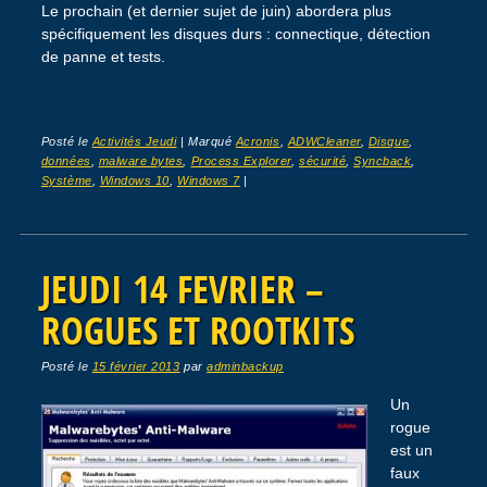
Le prochain (et dernier sujet de juin) abordera plus
spécifiquement les disques durs : connectique, détection
de panne et tests.
Posté le
Activités Jeudi
|
Marqué
Acronis
,
ADWCleaner
,
Disque
,
données
,
malware bytes
,
Process Explorer
,
sécurité
,
Syncback
,
Système
,
Windows 10
,
Windows 7
|
JEUDI 14 FEVRIER –
ROGUES ET ROOTKITS
Posté le
15 février 2013
par
adminbackup
Un
rogue
est un
faux