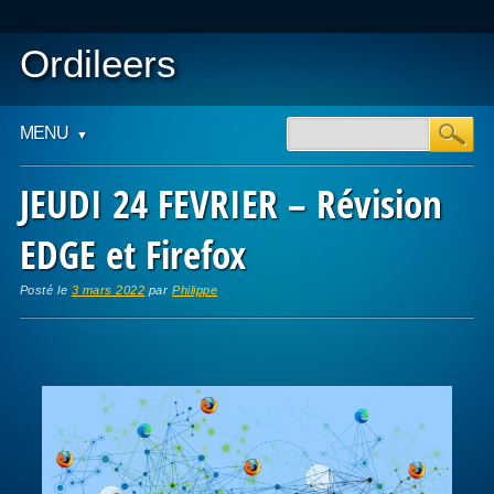
Ordileers
Main menu
Skip
MENU
to
content
JEUDI 24 FEVRIER – Révision
EDGE et Firefox
Posté le
3 mars 2022
par
Philippe