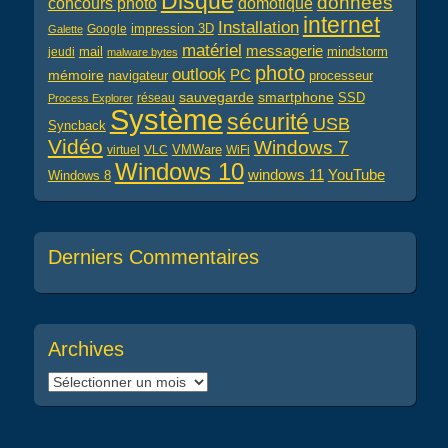
Disque
données
concours photo
domotique
internet
Installation
impression 3D
Google
Galette
matériel
messagerie
mail
jeudi
mindstorm
malware bytes
photo
outlook
PC
mémoire
navigateur
processeur
sauvegarde
smartphone
réseau
SSD
Process Explorer
Système
sécurité
USB
Syncback
Vidéo
Windows 7
virtuel
VLC
VMWare
WiFi
Windows 10
windows 11
YouTube
Windows 8
Derniers Commentaires
Archives
Archives