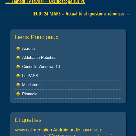
Post navigation
←
Samedi 19 février – Oscilloscope sur PC
JEUDI 24 MARS – Actualité et questions réponses
→
Liens Principaux
Acronis
Aldebaran Robotics
Conseils Windows 10
Le PASS
Mindstorm
Pinnacle
Étiquettes
alimentation
audio
Android
Acronis
Bureautique