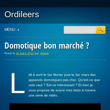
Ordileers
Main menu
Skip
MENU
to
content
Domotique bon marché ?
Posté le
10 mars 2021
par
Yaume
L
idl à sorti le 1er février puis le 1er mars des
appareils domotiques pas cher. Qu’est-ce que
cela vaut ? Est-ce intéressant ? Et bien je
vous propose de suivre mes tests à travers
une série de vidéo.