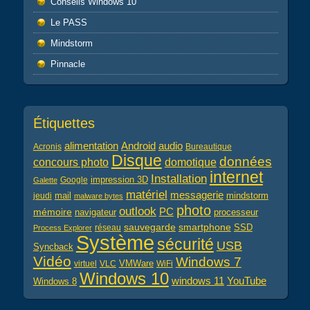
Conseils Windows 10
Le PASS
Mindstorm
Pinnacle
Étiquettes
alimentation
audio
Android
Acronis
Bureautique
Disque
données
concours photo
domotique
internet
Installation
impression 3D
Google
Galette
matériel
messagerie
mail
jeudi
mindstorm
malware bytes
photo
outlook
PC
mémoire
navigateur
processeur
sauvegarde
smartphone
réseau
SSD
Process Explorer
Système
sécurité
USB
Syncback
Vidéo
Windows 7
virtuel
VLC
VMWare
WiFi
Windows 10
windows 11
YouTube
Windows 8