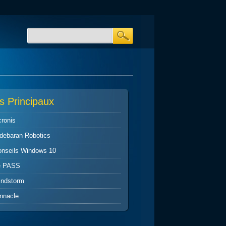
s Principaux
ronis
debaran Robotics
onseils Windows 10
e PASS
indstorm
nnacle