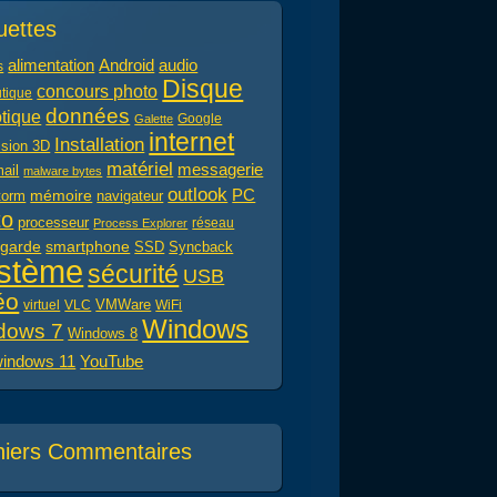
uettes
alimentation
audio
Android
s
Disque
concours photo
tique
données
tique
Google
Galette
internet
Installation
ssion 3D
matériel
messagerie
ail
malware bytes
outlook
PC
mémoire
navigateur
torm
to
processeur
réseau
Process Explorer
garde
smartphone
Syncback
SSD
stème
sécurité
USB
éo
virtuel
VLC
VMWare
WiFi
Windows
dows 7
Windows 8
indows 11
YouTube
niers Commentaires