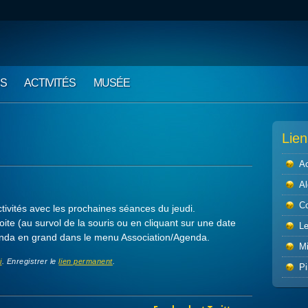
NS
ACTIVITÉS
MUSÉE
Lien
Ac
Al
C
ctivités avec les prochaines séances du jeudi.
ite (au survol de la souris ou en cliquant sur une date
L
genda en grand dans le menu Association/Agenda.
M
i
. Enregistrer le
lien permanent
.
Pi