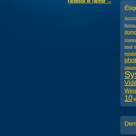
Facebook et Twitter
→
Étiq
Acroni
Bureau
domo
impre
m
jeudi
minds
pho
sauve
Sy
Vid
Win
10
w
Der