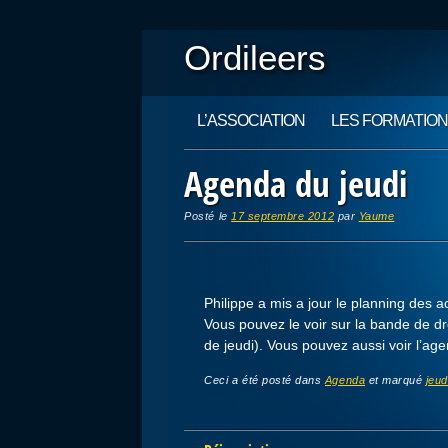
Ordileers
Main menu
Skip
L’ASSOCIATION
LES FORMATIO
to
content
Agenda du jeudi
Posté le
17 septembre 2012
par
Yaume
Philippe a mis a jour le planning des a
Vous pouvez le voir sur la bande de dro
de jeudi). Vous pouvez aussi voir l’a
Ceci a été posté dans
Agenda
et marqué
jeud