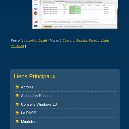
Posté le
Activités Jeudi
|
Marqué
Captvty
,
Firefox
,
Plugin
,
Vidéo
,
YouTube
|
Post navigation
Liens Principaux
Acronis
Aldebaran Robotics
Conseils Windows 10
Le PASS
Mindstorm