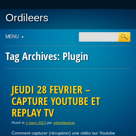
Ordileers
Main menu
Skip
MENU
to
content
Tag Archives:
Plugin
Post navigation
JEUDI 28 FEVRIER –
CAPTURE YOUTUBE ET
REPLAY TV
Posté le
1 mars 2013
par
adminbackup
Comment capturer (récupérer) une vidéo sur Youtube