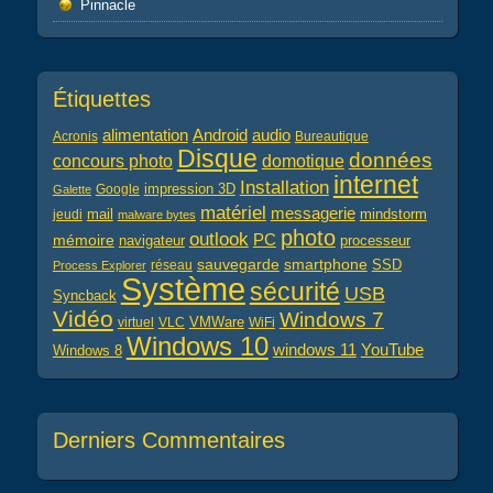
Pinnacle
Étiquettes
alimentation
audio
Android
Acronis
Bureautique
Disque
données
concours photo
domotique
internet
Installation
impression 3D
Google
Galette
matériel
messagerie
mail
jeudi
mindstorm
malware bytes
photo
outlook
PC
mémoire
navigateur
processeur
sauvegarde
smartphone
réseau
SSD
Process Explorer
Système
sécurité
USB
Syncback
Vidéo
Windows 7
virtuel
VLC
VMWare
WiFi
Windows 10
windows 11
YouTube
Windows 8
Derniers Commentaires