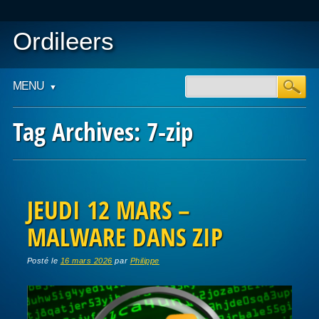
Ordileers
Main menu
Skip
MENU
to
content
Tag Archives:
7-zip
Post navigation
JEUDI 12 MARS –
MALWARE DANS ZIP
Posté le
16 mars 2026
par
Philippe