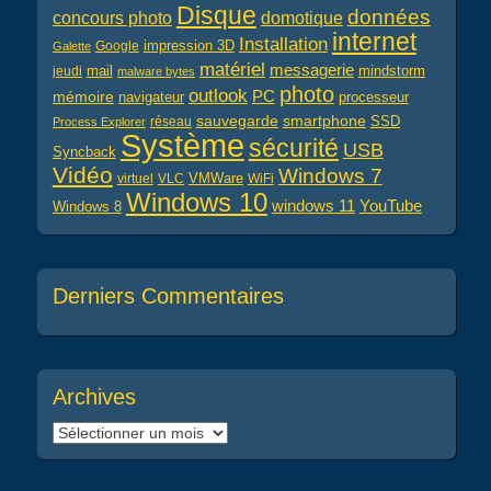
Disque
données
concours photo
domotique
internet
Installation
impression 3D
Google
Galette
matériel
messagerie
mail
jeudi
mindstorm
malware bytes
photo
outlook
PC
mémoire
navigateur
processeur
sauvegarde
smartphone
réseau
SSD
Process Explorer
Système
sécurité
USB
Syncback
Vidéo
Windows 7
virtuel
VLC
VMWare
WiFi
Windows 10
windows 11
YouTube
Windows 8
Derniers Commentaires
Archives
Archives