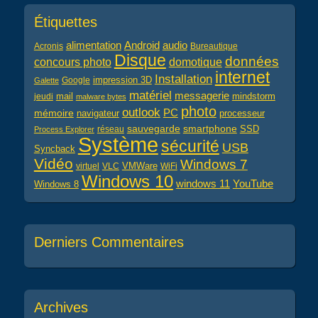
Étiquettes
alimentation
audio
Android
Acronis
Bureautique
Disque
données
concours photo
domotique
internet
Installation
impression 3D
Google
Galette
matériel
messagerie
mail
jeudi
mindstorm
malware bytes
photo
outlook
PC
mémoire
navigateur
processeur
sauvegarde
smartphone
réseau
SSD
Process Explorer
Système
sécurité
USB
Syncback
Vidéo
Windows 7
virtuel
VLC
VMWare
WiFi
Windows 10
windows 11
YouTube
Windows 8
Derniers Commentaires
Archives