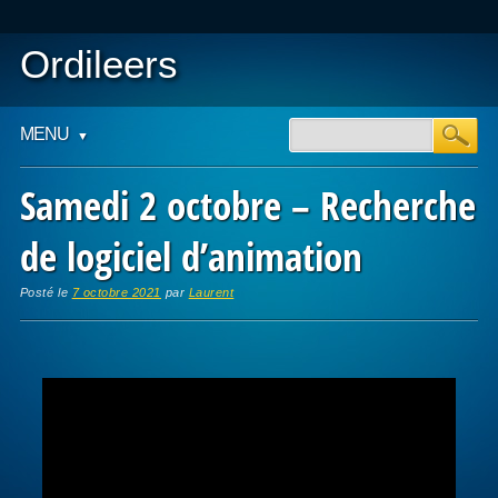
Ordileers
Main menu
Skip
MENU
to
content
Samedi 2 octobre – Recherche
de logiciel d’animation
Posté le
7 octobre 2021
par
Laurent