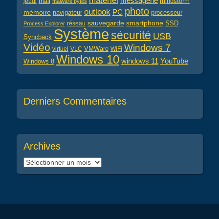
matériel
messagerie
mail
jeudi
mindstorm
malware bytes
photo
outlook
PC
mémoire
navigateur
processeur
sauvegarde
smartphone
réseau
SSD
Process Explorer
Système
sécurité
USB
Syncback
Vidéo
Windows 7
virtuel
VLC
VMWare
WiFi
Windows 10
windows 11
YouTube
Windows 8
Derniers Commentaires
Archives
Archives