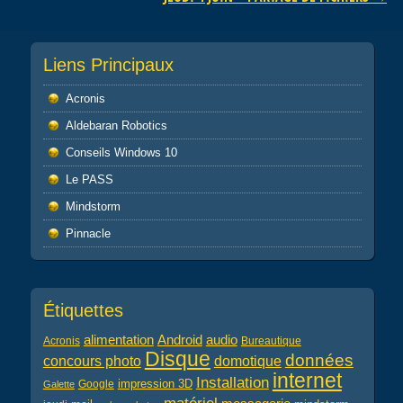
Liens Principaux
Acronis
Aldebaran Robotics
Conseils Windows 10
Le PASS
Mindstorm
Pinnacle
Étiquettes
alimentation
audio
Android
Acronis
Bureautique
Disque
données
concours photo
domotique
internet
Installation
impression 3D
Google
Galette