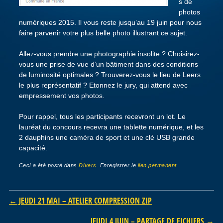
s de
photos
numériques 2015. Il vous reste jusqu’au 19 juin pour nous
faire parvenir votre plus belle photo illustrant ce sujet.
Allez-vous prendre une photographie insolite ? Choisirez-
vous une prise de vue d’un bâtiment dans des conditions
de luminosité optimales ? Trouverez-vous le lieu de Leers
le plus représentatif ? Etonnez le jury, qui attend avec
empressement vos photos.
Pour rappel, tous les participants recevront un lot. Le
lauréat du concours recevra une tablette numérique, et les
2 dauphins une caméra de sport et une clé USB grande
capacité.
Ceci a été posté dans
Divers
. Enregistrer le
lien permanent
.
Post navigation
←
JEUDI 21 MAI – ATELIER COMPRESSION ZIP
JEUDI 4 JUIN – PARTAGE DE FICHIERS
→