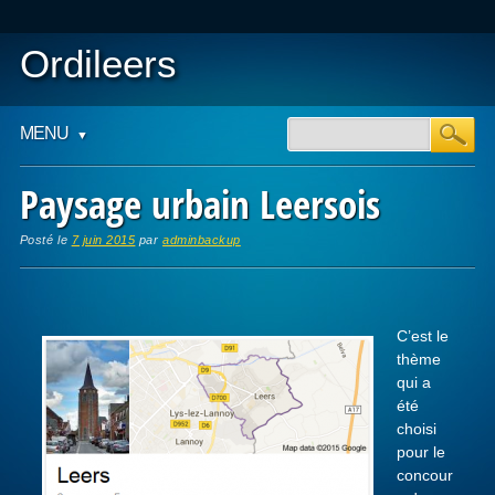
Ordileers
Main menu
Skip
MENU
to
content
Paysage urbain Leersois
Posté le
7 juin 2015
par
adminbackup
C’est le
thème
qui a
été
choisi
pour le
concour