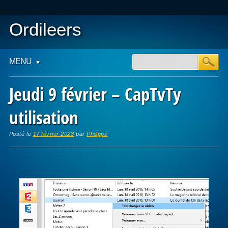
Ordileers
Main menu
Skip
MENU
to
content
Jeudi 9 février – CapTvTy
utilisation
Posté le
17 février 2023
par
Philippe