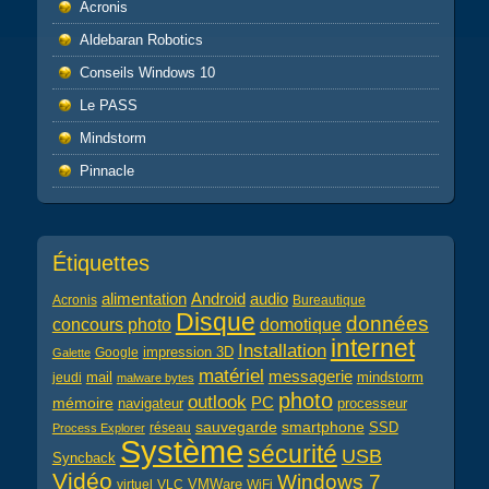
Acronis
Aldebaran Robotics
Conseils Windows 10
Le PASS
Mindstorm
Pinnacle
Étiquettes
alimentation
audio
Android
Acronis
Bureautique
Disque
données
concours photo
domotique
internet
Installation
impression 3D
Google
Galette
matériel
messagerie
mail
jeudi
mindstorm
malware bytes
photo
outlook
PC
mémoire
navigateur
processeur
sauvegarde
smartphone
réseau
SSD
Process Explorer
Système
sécurité
USB
Syncback
Vidéo
Windows 7
virtuel
VLC
VMWare
WiFi