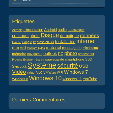
Étiquettes
alimentation
audio
Android
Acronis
Bureautique
Disque
données
concours photo
domotique
internet
Installation
impression 3D
Google
Galette
matériel
messagerie
mail
jeudi
mindstorm
malware bytes
photo
outlook
PC
mémoire
navigateur
processeur
sauvegarde
smartphone
réseau
SSD
Process Explorer
Système
sécurité
USB
Syncback
Vidéo
Windows 7
virtuel
VLC
VMWare
WiFi
Windows 10
windows 11
YouTube
Windows 8
Derniers Commentaires