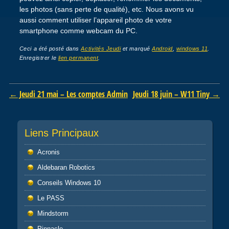
les photos (sans perte de qualité), etc. Nous avons vu
aussi comment utiliser l’appareil photo de votre
smartphone comme webcam du PC.
Ceci a été posté dans
Activités Jeudi
et marqué
Android
,
windows 11
.
Enregistrer le
lien permanent
.
Post navigation
←
Jeudi 21 mai – Les comptes Admin
Jeudi 18 juin – W11 Tiny
→
Liens Principaux
Acronis
Aldebaran Robotics
Conseils Windows 10
Le PASS
Mindstorm
Pinnacle