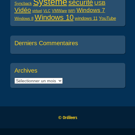
Système
sécurité
USB
Syncback
Vidéo
Windows 7
virtuel
VLC
VMWare
WiFi
Windows 10
windows 11
YouTube
Windows 8
Derniers Commentaires
Archives
Archives
© Ordileers