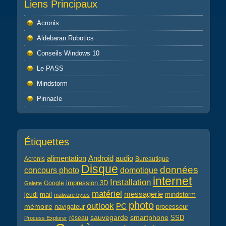
Liens Principaux
Acronis
Aldebaran Robotics
Conseils Windows 10
Le PASS
Mindstorm
Pinnacle
Étiquettes
alimentation
audio
Android
Acronis
Bureautique
Disque
données
concours photo
domotique
internet
Installation
impression 3D
Google
Galette
matériel
messagerie
mail
jeudi
mindstorm
malware bytes
photo
outlook
PC
mémoire
navigateur
processeur
sauvegarde
smartphone
réseau
SSD
Process Explorer