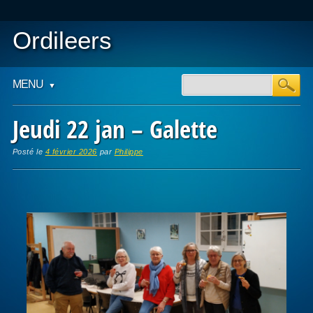
Ordileers
Main menu
Skip
MENU
to
content
Jeudi 22 jan – Galette
Posté le
4 février 2026
par
Philippe