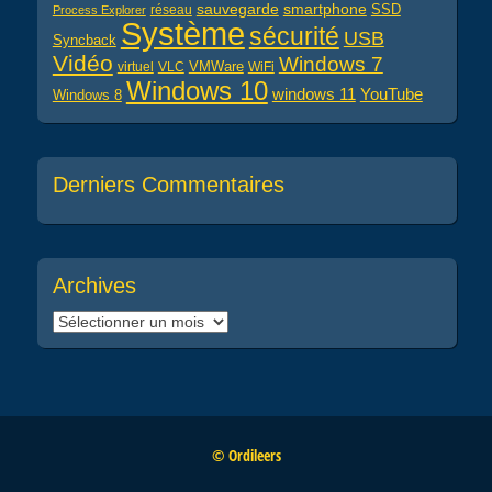
sauvegarde
smartphone
réseau
SSD
Process Explorer
Système
sécurité
USB
Syncback
Vidéo
Windows 7
virtuel
VLC
VMWare
WiFi
Windows 10
windows 11
YouTube
Windows 8
Derniers Commentaires
Archives
Archives
© Ordileers