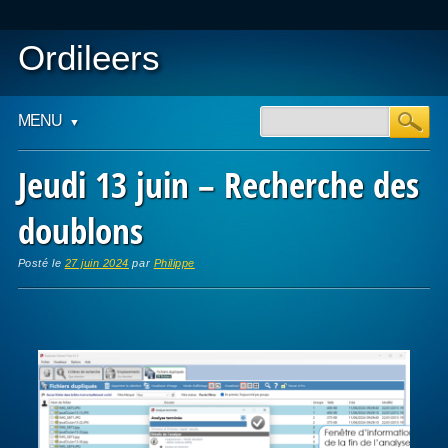
Ordileers
Main menu
Skip
MENU
to
content
Jeudi 13 juin – Recherche des
doublons
Posté le
27 juin 2024
par
Philippe