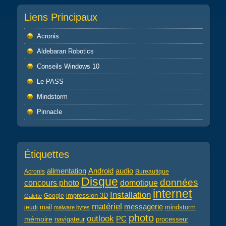
Liens Principaux
Acronis
Aldebaran Robotics
Conseils Windows 10
Le PASS
Mindstorm
Pinnacle
Étiquettes
alimentation
audio
Android
Acronis
Bureautique
Disque
données
concours photo
domotique
internet
Installation
impression 3D
Google
Galette
matériel
messagerie
mail
jeudi
mindstorm
malware bytes
photo
outlook
PC
mémoire
navigateur
processeur