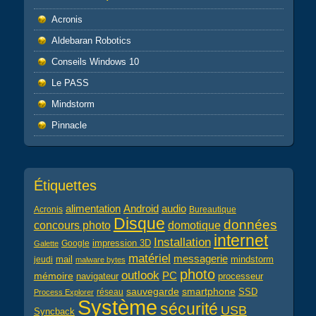
Acronis
Aldebaran Robotics
Conseils Windows 10
Le PASS
Mindstorm
Pinnacle
Étiquettes
alimentation
audio
Android
Acronis
Bureautique
Disque
données
concours photo
domotique
internet
Installation
impression 3D
Google
Galette
matériel
messagerie
mail
jeudi
mindstorm
malware bytes
photo
outlook
PC
mémoire
navigateur
processeur
sauvegarde
smartphone
réseau
SSD
Process Explorer
Système
sécurité
USB
Syncback