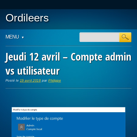
Ordileers
Main menu
Skip
MENU
to
content
Jeudi 12 avril – Compte admin
vs utilisateur
Posté le
19 avril 2018
par
Philippe