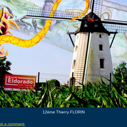
12ème Thierry FLORIN
st a comment
.