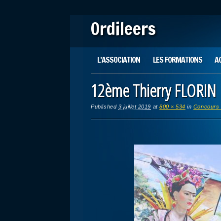
Ordileers
Main menu
Skip
L’ASSOCIATION
LES FORMATIONS
A
to
content
12ème Thierry FLORIN
Published
3 juillet 2019
at
800 × 534
in
Concours 